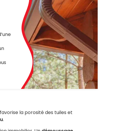
d’une
un
ous
avorise la porosité des tuiles et
au
.
bien immobilier. Un
démoussage