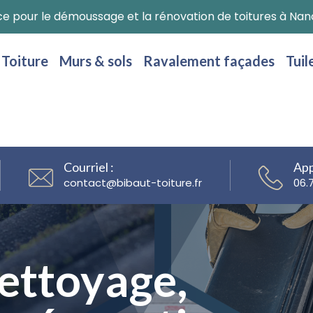
ce pour le démoussage et la rénovation de toitures à Nanc
Toiture
Murs & sols
Ravalement façades
Tuil
Courriel :
App
@
06.
, remise en
ettoyage,
ettoyage,