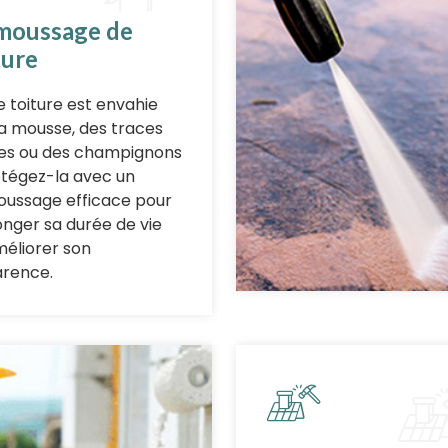
moussage de
ture
e toiture est envahie
la mousse, des traces
es ou des champignons
otégez-la avec un
ussage efficace pour
onger sa durée de vie
méliorer son
rence.