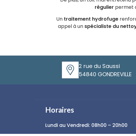
régulier
permet d’
Un
traitement hydrofuge
renforc
appel à un
spécialiste du netto
2 rue du Saussi
54840 GONDREVILLE
Horaires
Lundi au Vendredi: 08h00 – 20h00