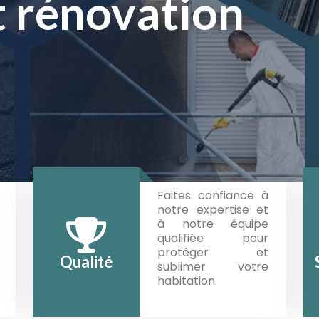
s façades
t rénovation
t rénovation
Faites confiance à
notre expertise et
à notre équipe
qualifiée pour
protéger et
Qualité
sublimer votre
habitation.