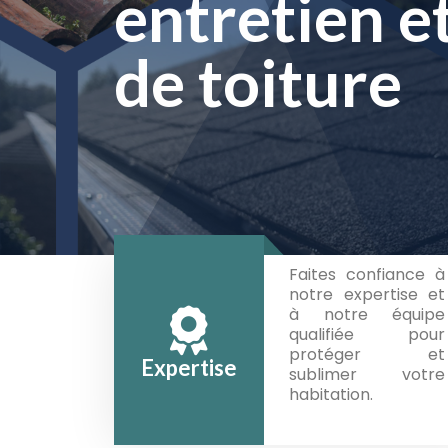
peinture de
entretien e
entretien e
de toiture
de toiture
Faites confiance à
notre expertise et
à notre équipe
qualifiée pour
protéger et
Expertise
sublimer votre
habitation.