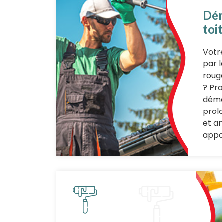
Dé
toi
Votr
par 
roug
? Pr
démo
prol
et a
appa