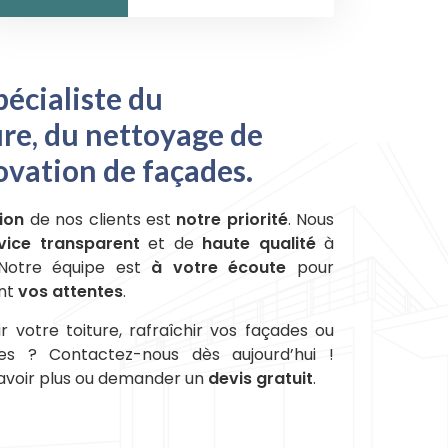
écialiste du
re, du nettoyage de
novation de façades.
ion
de nos clients est
notre priorité
. Nous
vice transparent
et de
haute qualité
à
 Notre équipe est
à votre écoute
pour
ent
vos attentes
.
 votre toiture, rafraîchir vos façades ou
res ? Contactez-nous dès aujourd’hui !
savoir plus ou demander un
devis gratuit
.