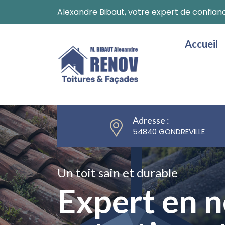
Alexandre Bibaut, votre expert de confian
Accueil
Adresse :
54840 GONDREVILLE
Redonnez vie à vos façades
Un toit sain et durable
Un toit sain et durable
Ravalement 
Expert en n
Expert en n