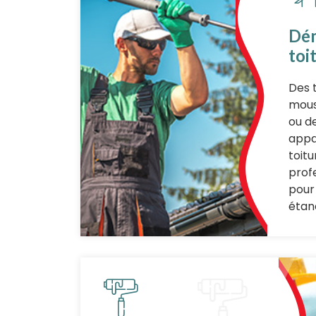
Dé
toi
Des 
mous
ou d
appa
toit
prof
pour
étanc