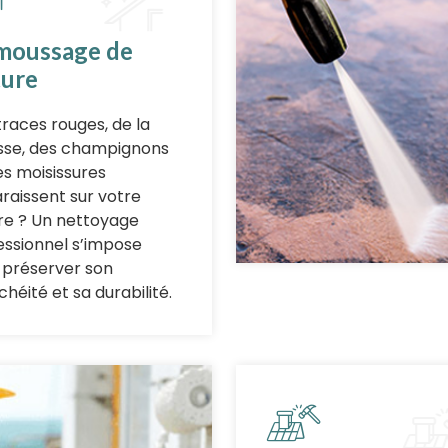
moussage de
ture
traces rouges, de la
se, des champignons
es moisissures
raissent sur votre
ure ? Un nettoyage
essionnel s’impose
 préserver son
héité et sa durabilité.