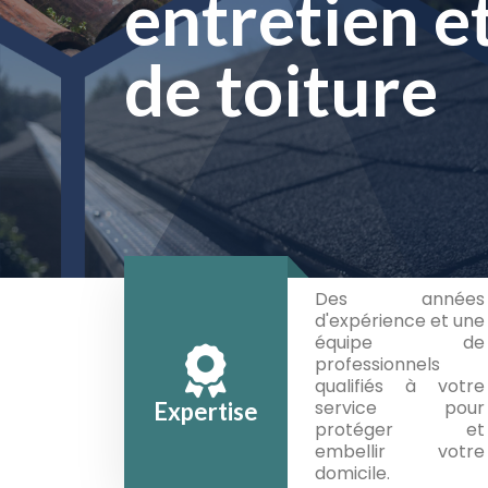
pour un ext
entretien e
entretien e
éclatant
de toiture
de toiture
Des années
d'expérience et une
équipe de
professionnels
qualifiés à votre
service pour
Expertise
protéger et
embellir votre
domicile.