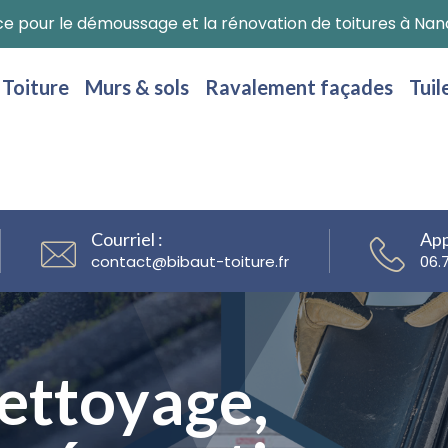
ce pour le démoussage et la rénovation de toitures à Nanc
Toiture
Murs & sols
Ravalement façades
Tuil
Courriel :
App
@
06.
et peinture
ettoyage,
ettoyage,