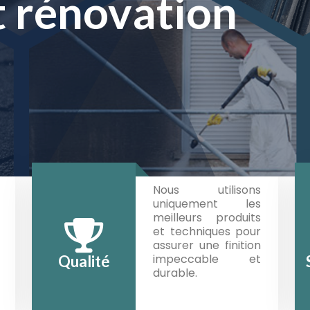
érieur
t rénovation
t rénovation
Nous utilisons
uniquement les
meilleurs produits
et techniques pour
assurer une finition
impeccable et
Qualité
durable.