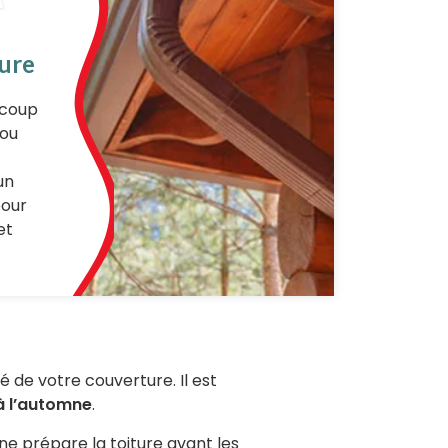
ture
 coup
 ou
un
pour
et
é de votre couverture. Il est
à l’automne
.
ne prépare la toiture avant les