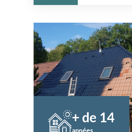
+ de
14
années