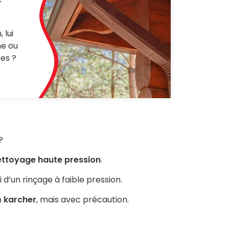
 lui
ne ou
es ?
?
ettoyage haute pression
.
i d’un rinçage à faible pression.
n
karcher
, mais avec précaution.