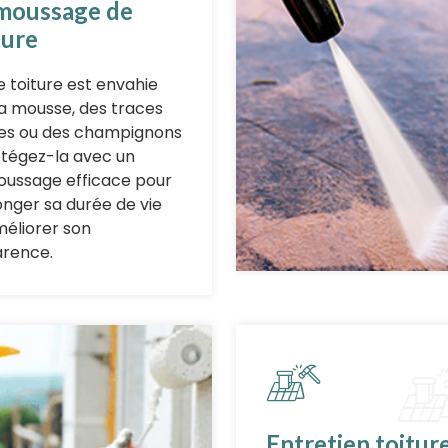
moussage de
ture
e toiture est envahie
la mousse, des traces
es ou des champignons
otégez-la avec un
ussage efficace pour
onger sa durée de vie
méliorer son
rence.
Entretien toitur