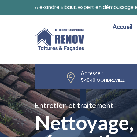
Alexandre Bibaut, expert en démoussage et
Accueil
Adresse :
54840 GONDREVILLE
Valorisez votre habitation
Entretien et traitement
Valorisez votre habitation
Entretien et traitement
Ravalement
Nettoyage, 
Ravalement
Nettoyage, 