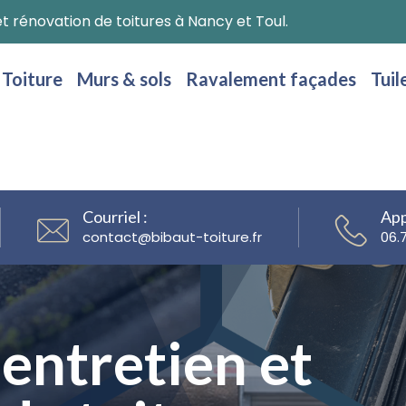
 rénovation de toitures à Nancy et Toul.
Toiture
Murs & sols
Ravalement façades
Tuil
Courriel :
App
@
06.
 et
entretien et
 et
entretien et