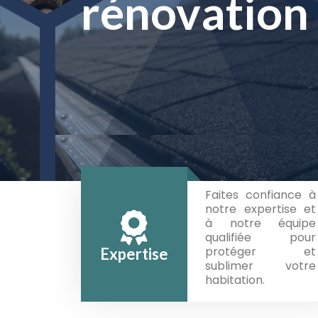
rafraîchiss
rénovation 
rafraîchiss
rénovation 
façades
façades
Faites confiance à
notre expertise et
à notre équipe
qualifiée pour
protéger et
Expertise
sublimer votre
habitation.