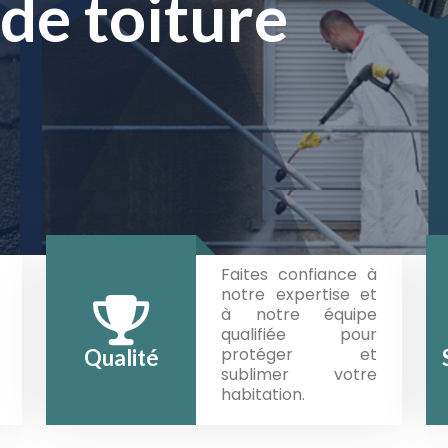
ement des
de toiture
ement des
de toiture
Faites confiance à
notre expertise et
à notre équipe
qualifiée pour
protéger et
Qualité
sublimer votre
habitation.