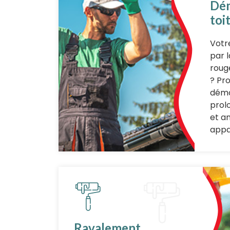
Dé
toi
Votr
par 
roug
? Pr
démo
prol
et a
appa
Ravalement